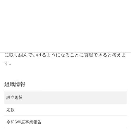
あると考えたからです。また、当団体の活動が営利目的で
はなく、広く公益を追求していきたいという点から、特定
非営利法人格を取得するのが最適であると考えました。
法人化することによって、組織を発展、確立することがで
き、その活動の中で情報格差をなくしていくことで、人々
がその他の様々な格差を解消し、真に民主的な社会の実現
に取り組んでいけるようになることに貢献できると考えま
す。
組織情報
設立趣旨
定款
令和6年度事業報告