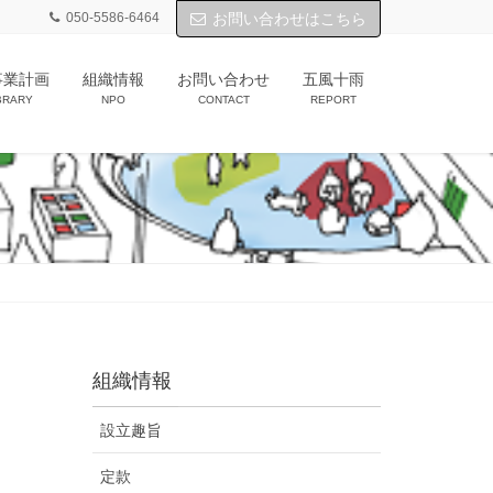
050-5586-6464
お問い合わせはこちら
事業計画
組織情報
お問い合わせ
五風十雨
BRARY
NPO
CONTACT
REPORT
組織情報
設立趣旨
定款